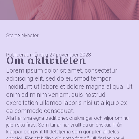
Start
Nyheter
Publicerat: måndag 27 november 2023
Om aktiviteten
Lorem ipsum dolor sit amet, consectetur
adipiscing elit, sed do eiusmod tempor
incididunt ut labore et dolore magna aliqua. Ut
enim ad minim veniam, quis nostrud
exercitation ullamco laboris nisi ut aliquip ex
ea commodo consequat.
Alla har sina egna traditioner, önskningar och viljor om hur
julen ska firas. Som tur är har vi allt du än önskar. Från
klappar och pynt till detaljerna som gör julen alldeles
speciell. För att hjälpa dig sätta fart på julkänslan har vi