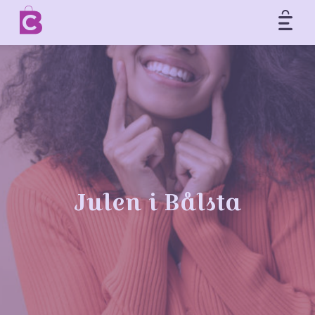
Ope
Hoppa till innehåll
Julen i Bålsta