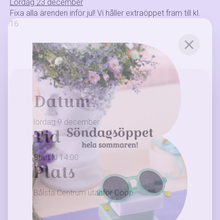
Lördag 23 december
Fixa alla ärenden inför jul! Vi håller extraöppet fram till kl.
16
Datum
lördag 9 december
Tid
Start kl 14:00
Plats
Bålsta Centrum utanför Coop