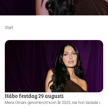
Start
Håbo festdag 29 augusti
Meira Omars genombrott kom år 2025, när hon tävlade i…