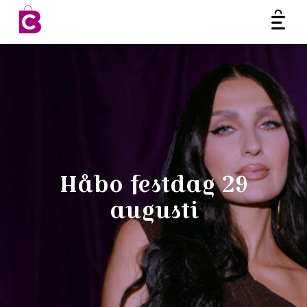
Ope
Hoppa till innehåll
Håbo festdag 29
augusti