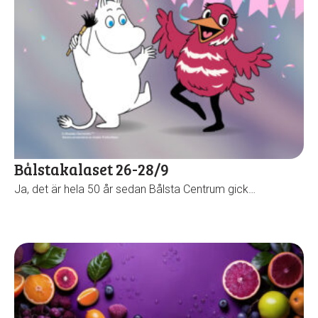
Bålstakalaset 26-28/9
Ja, det är hela 50 år sedan Bålsta Centrum gick…
Hurra!
Under sommaren har vi öppet kl. 11-15 varje
söndag alltså gäller ordinarie öppettider hela
sommaren. Borta bra, Bålsta bäst!