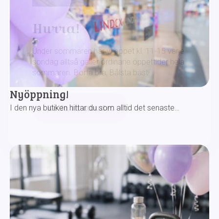
Hurra!
Under sommaren har vi öppet kl. 11-15 varje
söndag alltså gäller ordinarie öppettider hela
sommaren. Borta bra, Bålsta bäst!
Nyöppning!
Kolla in utbudet
I den nya butiken hittar du som alltid det senaste…