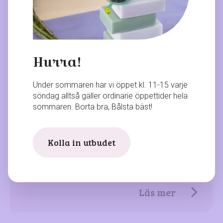
Nyhet
Julen i Bålsta
I samarbete med Lions presenterar vi ett
Hurra!
fullspäckat program som…
Läs mer
Under sommaren har vi öppet kl. 11-15 varje
söndag alltså gäller ordinarie öppettider hela
sommaren. Borta bra, Bålsta bäst!
Kolla in utbudet
Sida
We Love Café
Läs mer