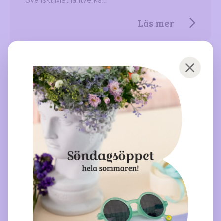
Svenskt Mathantverks…
Läs mer
Nyhet
Giving Wall
Var med i vår julklappsinsamling – välj en lapp
från…
Läs mer