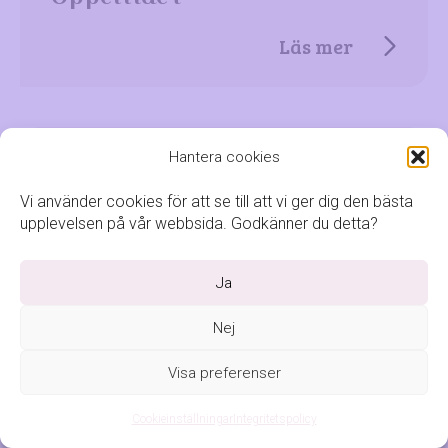
Läs mer
Hantera cookies
Sida
Vi använder cookies för att se till att vi ger dig den bästa
Bålsta Centrum
upplevelsen på vår webbsida. Godkänner du detta?
Läs mer
Ja
Nej
Visa preferenser
Sida
Cookieinställningar
Integritetspolicy
Nyheter