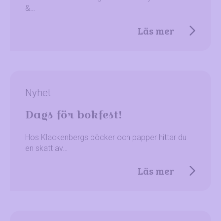
&…
Läs mer
Nyhet
Dags för bokfest!
Hos Klackenbergs böcker och papper hittar du
en skatt av…
Läs mer